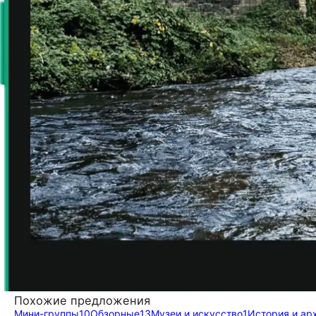
Похожие предложения
Мини-группы
10
Обзорные
13
Музеи и искусство
1
История и ар