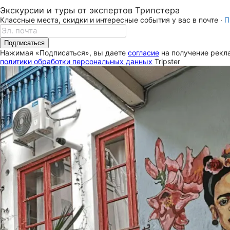
Экскурсии и туры от экспертов Трипстера
Классные места, скидки и интересные события у вас в почте ·
П
Подписаться
Нажимая «Подписаться», вы даете
согласие
на получение рекла
политики обработки персональных данных
Tripster