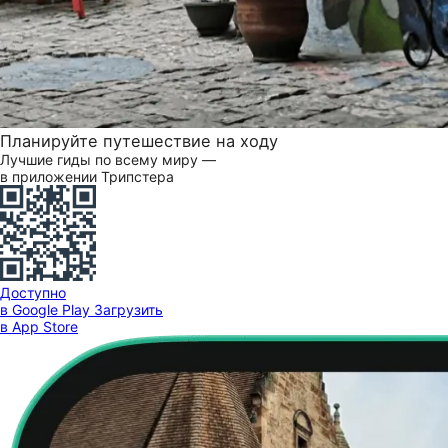
Планируйте путешествие на ходу
Лучшие гиды по всему миру —
в приложении Трипстера
Доступно
в Google Play
Загрузить
в App Store