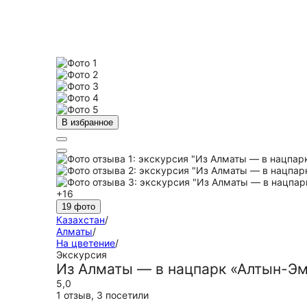
В избранное
+16
19 фото
Казахстан
/
Алматы
/
На цветение
/
Экскурсия
Из Алматы — в нацпарк «Алтын-Э
5,0
1 отзыв
,
3 посетили