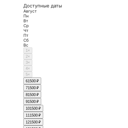
Доступные даты
Август
Пн
Вт
Ср
Чт
Пт
Сб
Вс
1
×
2
×
3
×
4
×
5
×
6
1500 ₽
7
1500 ₽
8
1500 ₽
9
1500 ₽
10
1500 ₽
11
1500 ₽
12
1500 ₽