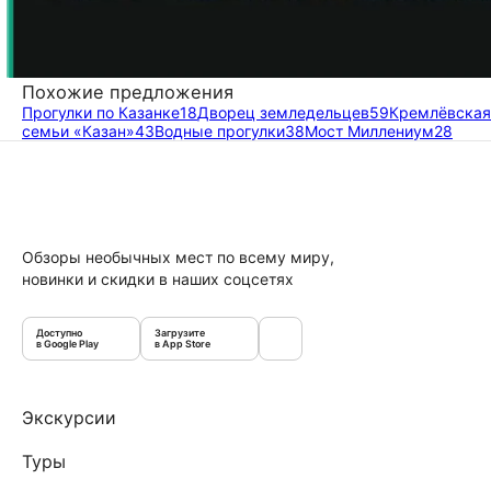
Похожие предложения
Прогулки по Казанке
18
Дворец земледельцев
59
Кремлёвская
семьи «Казан»
43
Водные прогулки
38
Мост Миллениум
28
Обзоры необычных мест по всему миру,
новинки и скидки в наших соцсетях
Доступно
Загрузите
в Google Play
в App Store
Экскурсии
Туры