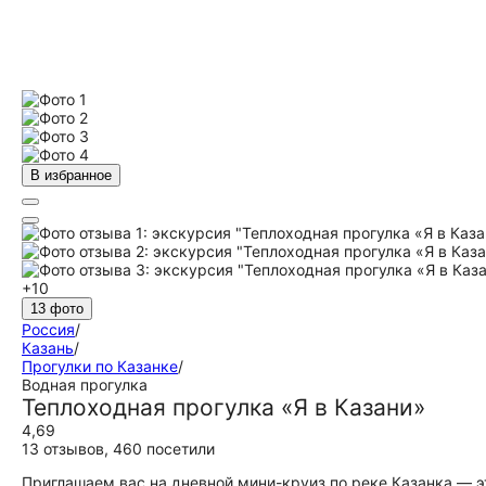
В избранное
+10
13 фото
Россия
/
Казань
/
Прогулки по Казанке
/
Водная прогулка
Теплоходная прогулка «Я в Казани»
4,69
13 отзывов
,
460 посетили
Приглашаем вас на дневной мини-круиз по реке Казанка — 