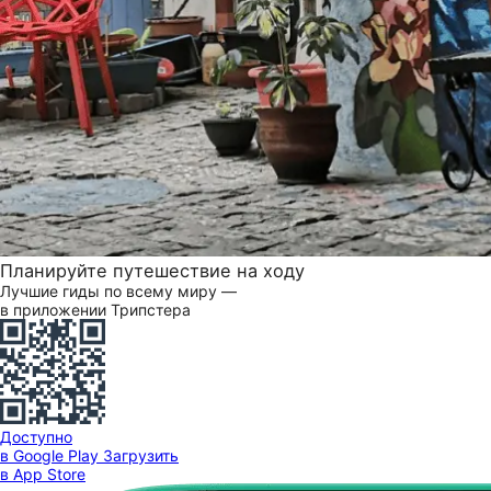
Планируйте путешествие на ходу
Лучшие гиды по всему миру —
в приложении Трипстера
Доступно
в Google Play
Загрузить
в App Store