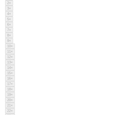
2
×
3
×
4
×
5
×
6
×
7
×
8
×
9
×
10
×
11
×
12
×
13
×
14
×
15
×
16
×
17
×
18
×
19
×
20
×
21
×
22
×