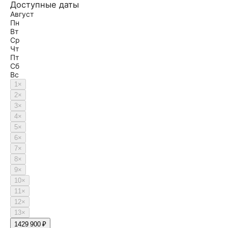
Доступные даты
Август
Пн
Вт
Ср
Чт
Пт
Сб
Вс
1
×
2
×
3
×
4
×
5
×
6
×
7
×
8
×
9
×
10
×
11
×
12
×
13
×
14
29 900 ₽