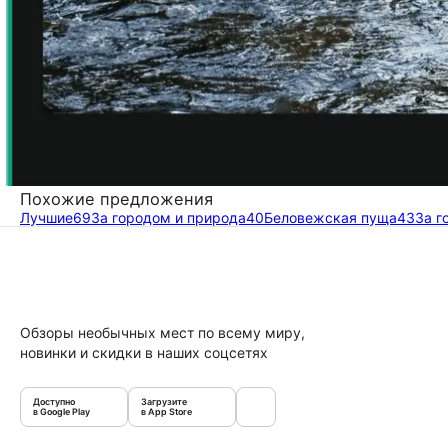
Похожие предложения
Лучшие
69
За городом и природа
40
Беловежская пуща
43
За г
Обзоры необычных мест по всему миру,
новинки и скидки в наших соцсетях
Доступно
Загрузите
в Google Play
в App Store