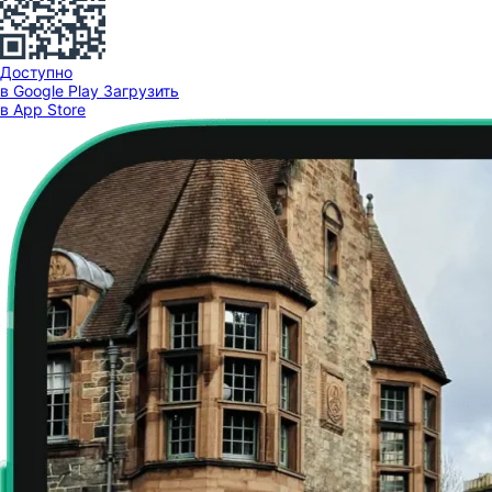
Доступно
в Google Play
Загрузить
в App Store