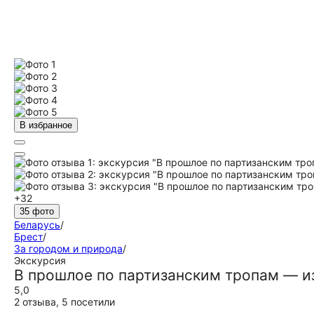
В избранное
+32
35 фото
Беларусь
/
Брест
/
За городом и природа
/
Экскурсия
В прошлое по партизанским тропам — из
5,0
2 отзыва
,
5 посетили