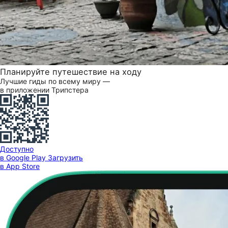
Планируйте путешествие на ходу
Лучшие гиды по всему миру —
в приложении Трипстера
Доступно
в Google Play
Загрузить
в App Store