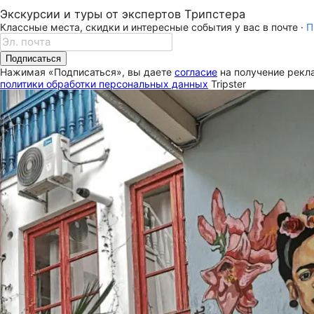
Экскурсии и туры от экспертов Трипстера
Классные места, скидки и интересные события у вас в почте ·
П
Подписаться
Нажимая «Подписаться», вы даете
согласие
на получение рекла
политики обработки персональных данных
Tripster