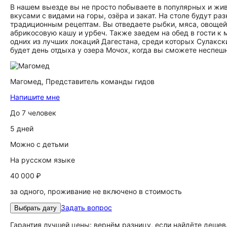
В нашем выезде вы не просто побываете в популярных и жи
вкусами с видами на горы, озёра и закат. На столе будут р
традиционным рецептам. Вы отведаете рыбки, мяса, овощей и 
абрикосовую кашу и урбеч. Также заедем на обед в гости 
одних из лучших локаций Дагестана, среди которых Сулакски
будет день отдыха у озера Мочох, когда вы сможете неспешн
Магомед,
Представитель команды гидов
Напишите мне
До 7 человек
5 дней
Можно с детьми
На русском языке
40 000 ₽
за одного, проживание не включено в стоимость
Задать вопрос
Выбрать дату
Гарантия лучшей цены: вернём разницу, если найдёте дешев