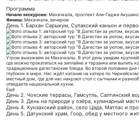
Программа
Начало экскурсии:
Махачкала, проспект Али-Гаджи Акушинс
Финиш:
Махачкала, вечером
День 1. Бархан Сарыкум, Сулакский каньон и перв
Утром выезжаем из Махачкалы. В этот день увидим крупней
где можно прокатиться на зиплайне и тарзанке или выпить к
традиционные дагестанские блюда. Во второй половине дня 
глубоких в мире. Нас ждёт катание на катере по Чиркейско
местный дом, где для нас накроют стол с сытными и разно
отведаете национальной кухни.
Ещё
День 2. Чохские террасы, Гамсутль, Салтинский во
День 3. День на природе у озёра, кулинарный мас
День 4. Хунзахский район, село Цада, Матлас и п
День 5. Датунский храм, Гоор, обед у местного жи