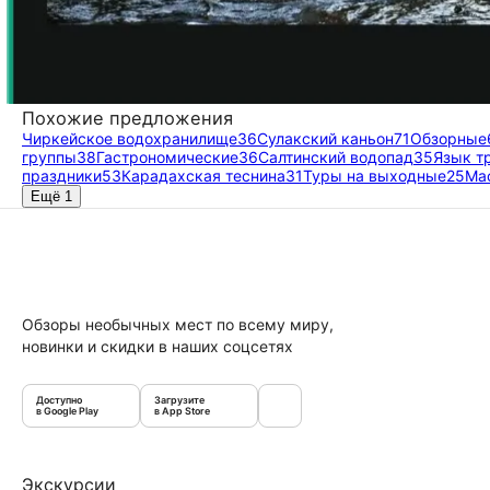
Похожие предложения
Чиркейское водохранилище
36
Сулакский каньон
71
Обзорные
группы
38
Гастрономические
36
Салтинский водопад
35
Язык т
праздники
53
Карадахская теснина
31
Туры на выходные
25
Ма
Ещё 1
Обзоры необычных мест по всему миру,
новинки и скидки в наших соцсетях
Доступно
Загрузите
в Google Play
в App Store
Экскурсии