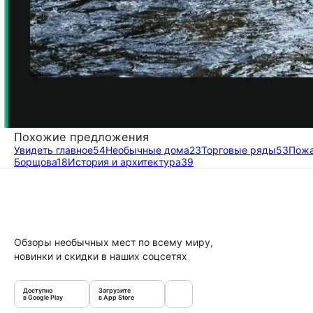
Похожие предложения
Увидеть главное
54
Необычные дома
23
Торговые ряды
53
Пожа
Борщова
18
История и архитектура
39
Обзоры необычных мест по всему миру,
новинки и скидки в наших соцсетях
Доступно
Загрузите
в Google Play
в App Store