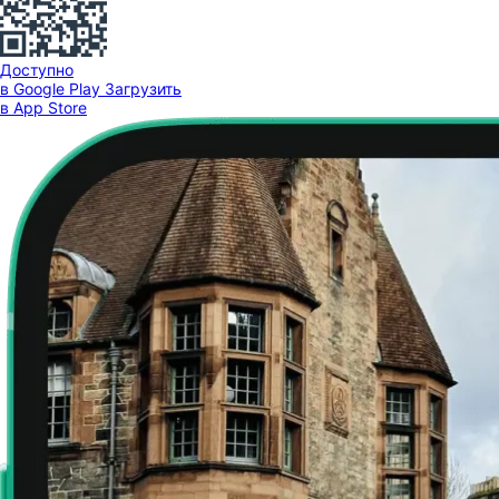
Доступно
в Google Play
Загрузить
в App Store