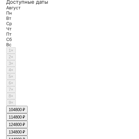
Доступные даты
Август
Пн
Вт
Ср
Чт
Пт
Сб
Вс
1
×
2
×
3
×
4
×
5
×
6
×
7
×
8
×
9
×
10
4800 ₽
11
4800 ₽
12
4800 ₽
13
4800 ₽