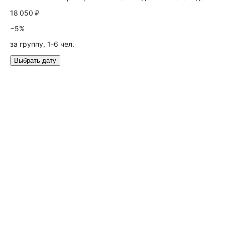
18 050 ₽
−5%
за группу, 1-6 чел.
Выбрать дату