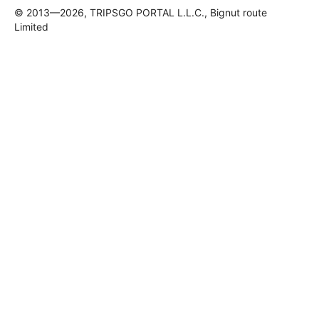
© 2013—2026, TRIPSGO PORTAL L.L.C., Bignut route
Limited