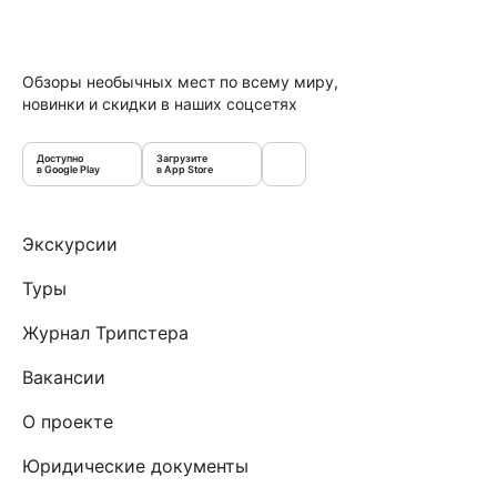
Обзоры необычных мест по всему миру,
новинки и скидки в наших соцсетях
Доступно
Загрузите
в Google Play
в App Store
Экскурсии
Туры
Журнал Трипстера
Вакансии
О проекте
Юридические документы