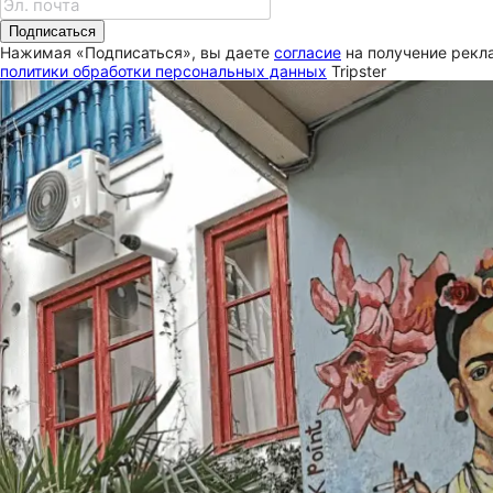
Подписаться
Нажимая «Подписаться», вы даете
согласие
на получение рекла
политики обработки персональных данных
Tripster