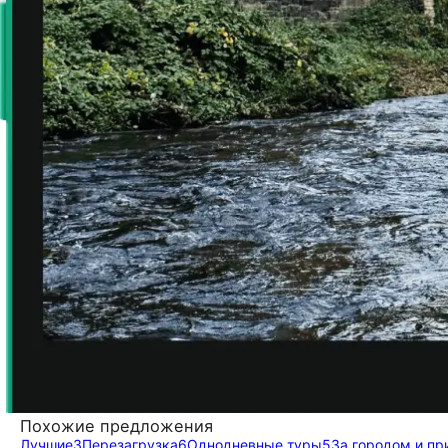
Похожие предложения
Лучшие
3
Перезагрузка
6
Однодневные туры
5
За городом и пр