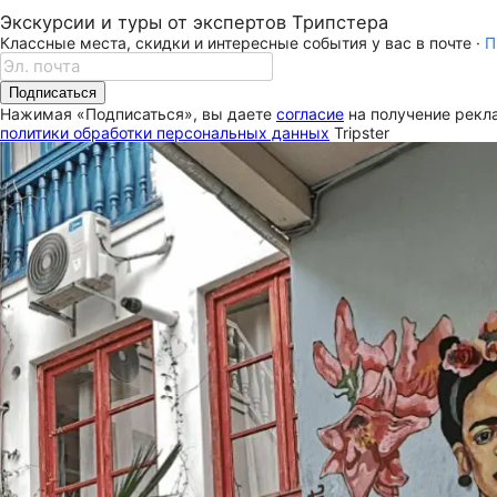
Экскурсии и туры от экспертов Трипстера
Классные места, скидки и интересные события у вас в почте ·
П
Подписаться
Нажимая «Подписаться», вы даете
согласие
на получение рекла
политики обработки персональных данных
Tripster