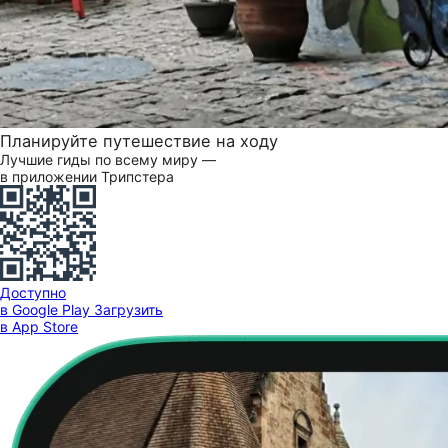
Планируйте путешествие на ходу
Лучшие гиды по всему миру —
в приложении Трипстера
Доступно
в Google Play
Загрузить
в App Store