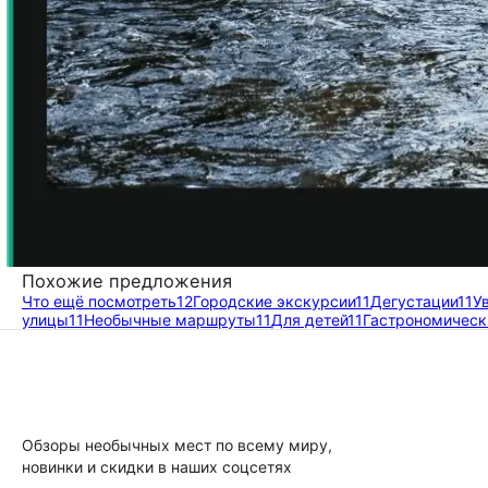
Похожие предложения
Что ещё посмотреть
12
Городские экскурсии
11
Дегустации
11
У
улицы
11
Необычные маршруты
11
Для детей
11
Гастрономическ
Обзоры необычных мест по всему миру,
новинки и скидки в наших соцсетях