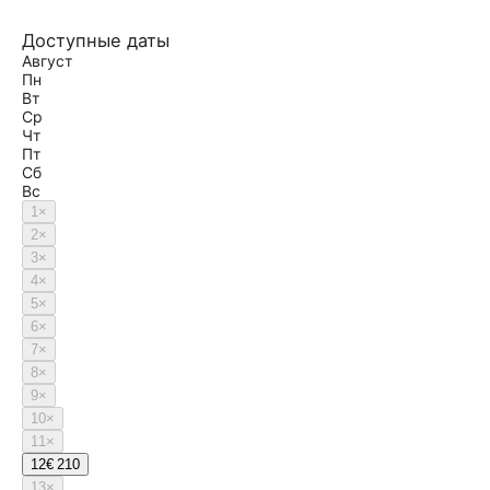
Доступные даты
Август
Пн
Вт
Ср
Чт
Пт
Сб
Вс
1
×
2
×
3
×
4
×
5
×
6
×
7
×
8
×
9
×
10
×
11
×
12
€ 210
13
×