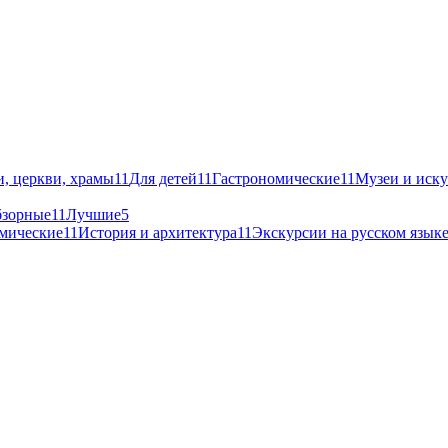
, церкви, храмы
11
Для детей
11
Гастрономические
11
Музеи и иску
зорные
11
Лучшие
5
мические
11
История и архитектура
11
Экскурсии на русском язык