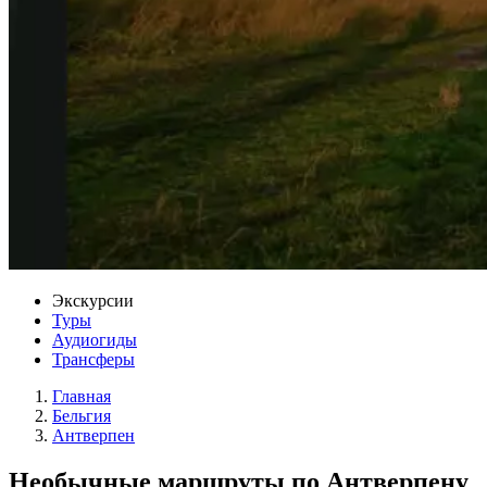
Экскурсии
Туры
Аудиогиды
Трансферы
Главная
Бельгия
Антверпен
Необычные маршруты по Антверпену