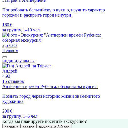
Завтрак в Антверпене
Попробовать бельгийскую кухню, изучить характер
горожан и раскрыть город изнутри
160 €
за группу, 1–10 чел.
2,5 часа
Пешком
индивидуальная
Андрей
4,93
15 отзывов
Антверпен времён Рубенса: обзорная экскурсия
Познать город через историю жизни знаменитого
художника
200 €
за группу, 1–6 чел.
Когда вы планируете посетить экскурсию?
сегодня
завтра
выходные 8-9 авг