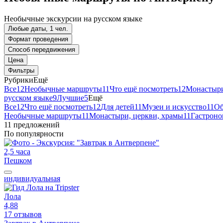
Необычные экскурсии на русском языке
Любые даты, 1 чел.
Формат проведения
Способ передвижения
Цена
Фильтры
Рубрики
Ещё
Все
12
Необычные маршруты
11
Что ещё посмотреть
12
Монастыри
русском языке
9
Лучшие
5
Ещё
Все
12
Что ещё посмотреть
12
Для детей
11
Музеи и искусство
11
Об
Необычные маршруты
11
Монастыри, церкви, храмы
11
Гастроно
11 предложений
По популярности
2,5 часа
Пешком
индивидуальная
Лола
4,88
17 отзывов