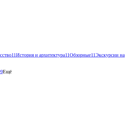
сство
11
История и архитектура
11
Обзорные
11
Экскурсии на
е
9
Ещё