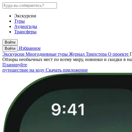
Экскурсии
Туры
Аудиогиды
Трансферы
Войти
Избранное
Войти
Экскурсии
Многодневные туры
Журнал Трипстера
О проекте
Обзоры необычных мест по всему миру, новинки и скидки в н
Планируйте
путешествие на ходу
Скачать приложение