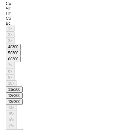
Ср
Чт
Пт
Сб
Вс
1
×
2
×
3
×
4
£300
5
£300
6
£300
7
×
8
×
9
×
10
×
11
£300
12
£300
13
£300
14
×
15
×
16
×
17
×