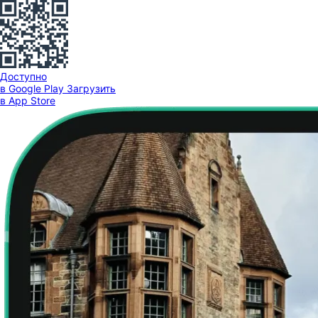
Доступно
в Google Play
Загрузить
в App Store