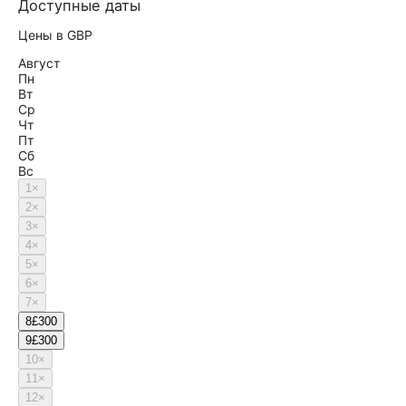
Доступные даты
Цены в GBP
Август
Пн
Вт
Ср
Чт
Пт
Сб
Вс
1
×
2
×
3
×
4
×
5
×
6
×
7
×
8
£300
9
£300
10
×
11
×
12
×