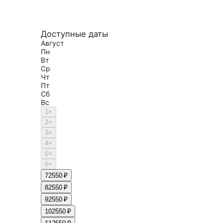
Доступные даты
Август
Пн
Вт
Ср
Чт
Пт
Сб
Вс
1
×
2
×
3
×
4
×
5
×
6
×
7
2550 ₽
8
2550 ₽
9
2550 ₽
10
2550 ₽