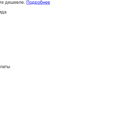
ёте дешевле.
Подробнее
ида
платы