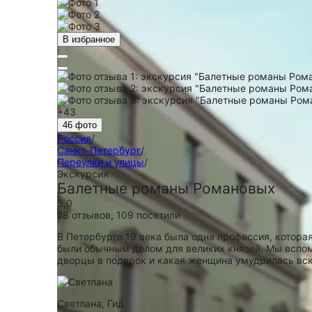
В избранное
+43
46 фото
Россия
/
Санкт-Петербург
/
Переулки и улицы
/
Экскурсия
Балетные романы Романовых
5,0
28 отзывов
,
109 посетили
В Петербурге 19 века была одна профессия, котора
были обычным делом для великих князей. Мы вспом
дворцы в подарок и какая женщина умудрилась вс
Светлана,
Гид