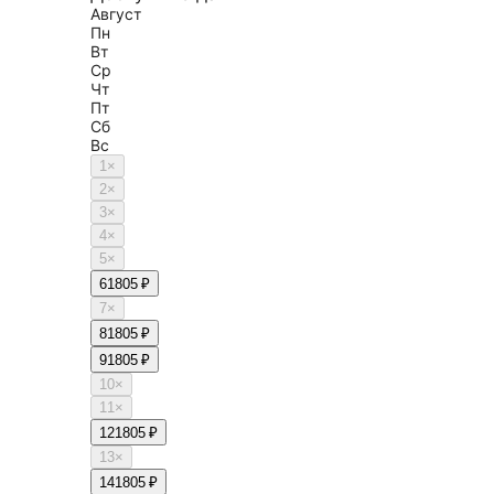
Август
Пн
Вт
Ср
Чт
Пт
Сб
Вс
1
×
2
×
3
×
4
×
5
×
6
1805 ₽
7
×
8
1805 ₽
9
1805 ₽
10
×
11
×
12
1805 ₽
13
×
14
1805 ₽