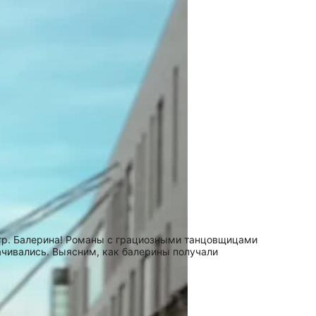
истр. Балерина! Романы с грациозными танцовщицами
чивались. Выясним, как балерины получали