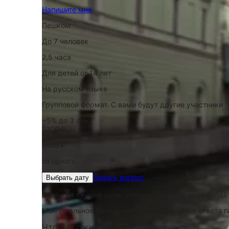
Напишите мне
Пешком
До 7 человек
2,5 часа
Для детей от 14 лет
На русском языке
Групповой формат. С вами будут другие участники
−5% до 3 сен
1900 ₽
1805 ₽
за одного
Задать вопрос
Выбрать дату
Гарантия лучшей цены: вернём разницу, если найд
Моментальное бронирование без ожидания ответа г
Что вас ожидает