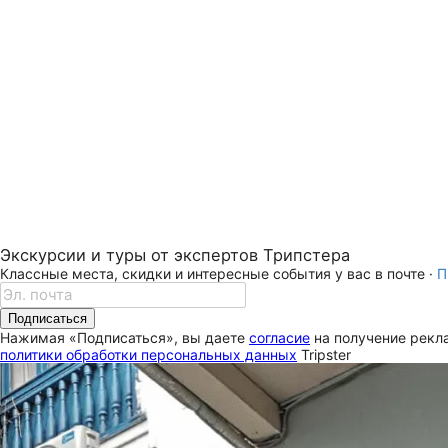
Экскурсии и туры от экспертов Трипстера
Классные места, скидки и интересные события у вас в почте ·
П
Подписаться
Нажимая «Подписаться», вы даете
согласие
на получение рекла
политики обработки персональных данных
Tripster