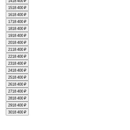
14
18 400 ₽
15
18 400 ₽
16
18 400 ₽
17
18 400 ₽
18
18 400 ₽
19
18 400 ₽
20
18 400 ₽
21
18 400 ₽
22
18 400 ₽
23
18 400 ₽
24
18 400 ₽
25
18 400 ₽
26
18 400 ₽
27
18 400 ₽
28
18 400 ₽
29
18 400 ₽
30
18 400 ₽