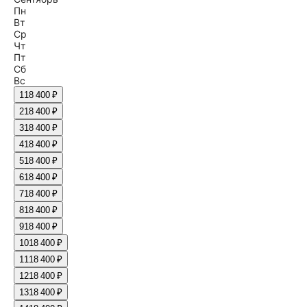
Пн
Вт
Ср
Чт
Пт
Сб
Вс
1
18 400 ₽
2
18 400 ₽
3
18 400 ₽
4
18 400 ₽
5
18 400 ₽
6
18 400 ₽
7
18 400 ₽
8
18 400 ₽
9
18 400 ₽
10
18 400 ₽
11
18 400 ₽
12
18 400 ₽
13
18 400 ₽