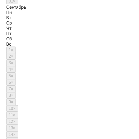
31
×
Сентябрь
Пн
Вт
Ср
Чт
Пт
Сб
Вс
1
×
2
×
3
×
4
×
5
×
6
×
7
×
8
×
9
×
10
×
11
×
12
×
13
×
14
×