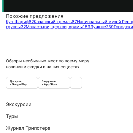
Похожие предложения
Кул-Шариф
82
Казанский кремль
87
Национальный музей Респу
группы
32
Монастыри, церкви, храмы
153
Лучшие
239
Городски
Обзоры необычных мест по всему миру,
новинки и скидки в наших соцсетях
Доступно
Загрузите
в Google Play
в App Store
Экскурсии
Туры
Журнал Трипстера