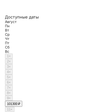
Доступные даты
Август
Пн
Вт
Ср
Чт
Пт
Сб
Вс
1
×
2
×
3
×
4
×
5
×
6
×
7
×
8
×
9
×
10
1300 ₽
11
×