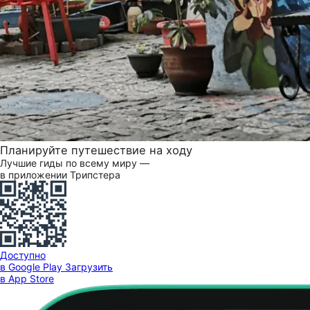
Планируйте путешествие на ходу
Лучшие гиды по всему миру —
в приложении Трипстера
Доступно
в Google Play
Загрузить
в App Store