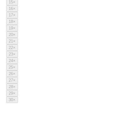
15
×
16
×
17
×
18
×
19
×
20
×
21
×
22
×
23
×
24
×
25
×
26
×
27
×
28
×
29
×
30
×