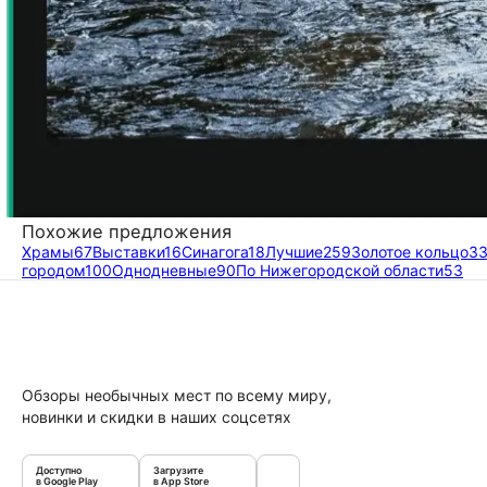
Похожие предложения
Храмы
67
Выставки
16
Синагога
18
Лучшие
259
Золотое кольцо
3
городом
100
Однодневные
90
По Нижегородской области
53
Обзоры необычных мест по всему миру,
новинки и скидки в наших соцсетях
Доступно
Загрузите
в Google Play
в App Store