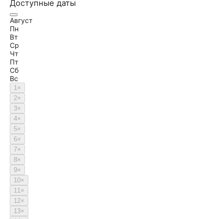
Доступные даты
Август
Пн
Вт
Ср
Чт
Пт
Сб
Вс
1
×
2
×
3
×
4
×
5
×
6
×
7
×
8
×
9
×
10
×
11
×
12
×
13
×