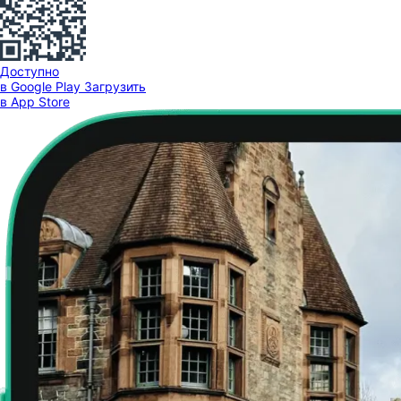
Доступно
в Google Play
Загрузить
в App Store