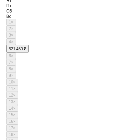
Чт
Пт
Сб
Вс
1
×
2
×
3
×
4
×
5
21 450 ₽
6
×
7
×
8
×
9
×
10
×
11
×
12
×
13
×
14
×
15
×
16
×
17
×
18
×