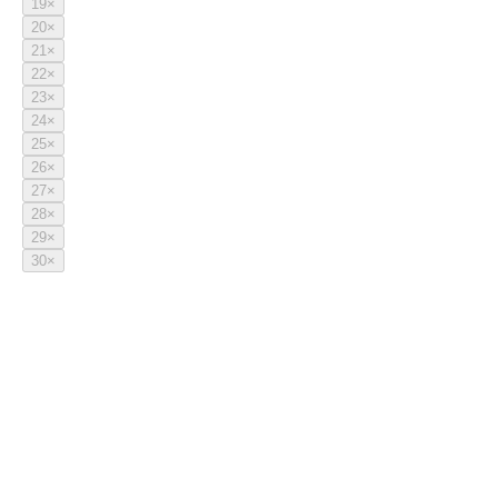
19
×
20
×
21
×
22
×
23
×
24
×
25
×
26
×
27
×
28
×
29
×
30
×