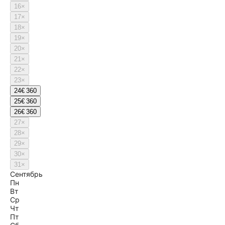
16
×
17
×
18
×
19
×
20
×
21
×
22
×
23
×
24
€ 360
25
€ 360
26
€ 360
27
×
28
×
29
×
30
×
31
×
Сентябрь
Пн
Вт
Ср
Чт
Пт