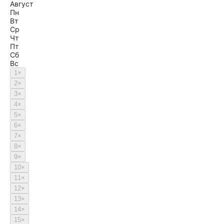
Август
Пн
Вт
Ср
Чт
Пт
Сб
Вс
1
×
2
×
3
×
4
×
5
×
6
×
7
×
8
×
9
×
10
×
11
×
12
×
13
×
14
×
15
×