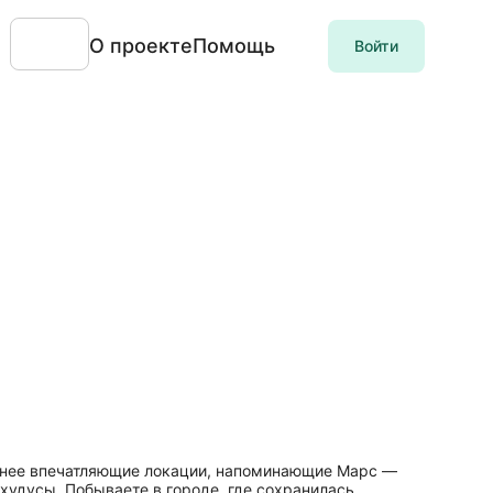
О проекте
Помощь
Войти
 менее впечатляющие локации, напоминающие Марс —
 худусы. Побываете в городе, где сохранилась