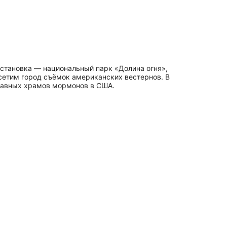
остановка — национальный парк «Долина огня»,
осетим город съёмок американских вестернов. В
главных храмов мормонов в США.