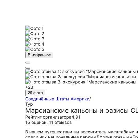
В избранное
+23
26 фото
Соединённые Штаты Америки
/
Тур
Марсианские каньоны и оазисы С
Рейтинг организатора
4,91
15 оценок
,
11 отзывов
В нашем путешествии вы восхититесь масштабами н
среди них национальные парки «Долина огня» и «Бр