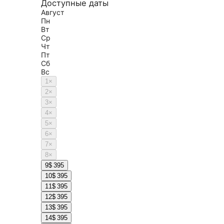
Доступные даты
Август
Пн
Вт
Ср
Чт
Пт
Сб
Вс
1
×
2
×
3
×
4
×
5
×
6
×
7
×
8
×
9
$ 395
10
$ 395
11
$ 395
12
$ 395
13
$ 395
14
$ 395