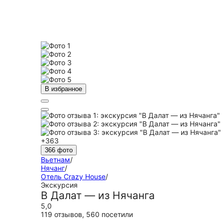
В избранное
+363
366 фото
Вьетнам
/
Нячанг
/
Отель Crazy House
/
Экскурсия
В Далат — из Нячанга
5,0
119 отзывов
,
560 посетили