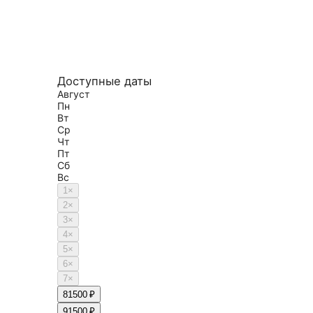
Доступные даты
Август
Пн
Вт
Ср
Чт
Пт
Сб
Вс
1
×
2
×
3
×
4
×
5
×
6
×
7
×
8
1500 ₽
9
1500 ₽