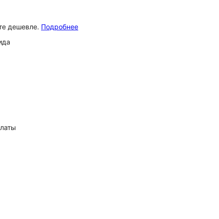
ёте дешевле.
Подробнее
ида
платы