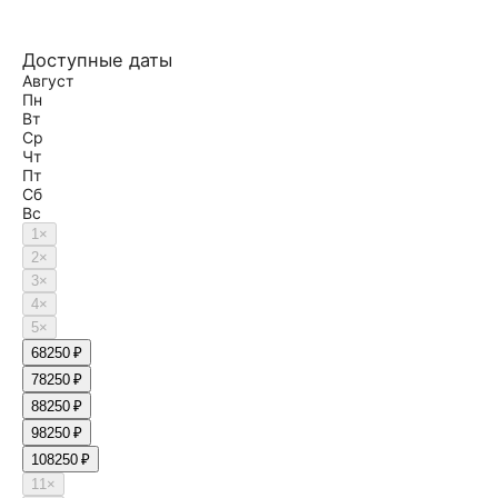
Доступные даты
Август
Пн
Вт
Ср
Чт
Пт
Сб
Вс
1
×
2
×
3
×
4
×
5
×
6
8250 ₽
7
8250 ₽
8
8250 ₽
9
8250 ₽
10
8250 ₽
11
×