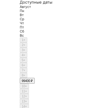
Доступные даты
Август
Пн
Вт
Ср
Чт
Пт
Сб
Вс
1
×
2
×
3
×
4
×
5
×
6
×
7
×
8
×
9
9400 ₽
10
×
11
×
12
×
13
×
14
×