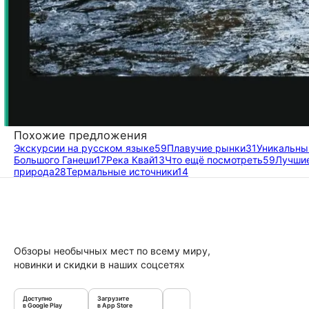
Похожие предложения
Экскурсии на русском языке
59
Плавучие рынки
31
Уникальны
Большого Ганеши
17
Река Квай
13
Что ещё посмотреть
59
Лучши
природа
28
Термальные источники
14
Обзоры необычных мест по всему миру,
новинки и скидки в наших соцсетях
Доступно
Загрузите
в Google Play
в App Store