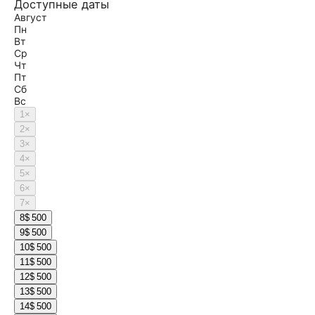
Доступные даты
Август
Пн
Вт
Ср
Чт
Пт
Сб
Вс
1
×
2
×
3
×
4
×
5
×
6
×
7
×
8
$ 500
9
$ 500
10
$ 500
11
$ 500
12
$ 500
13
$ 500
14
$ 500