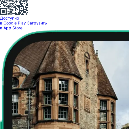
Доступно
в Google Play
Загрузить
в App Store