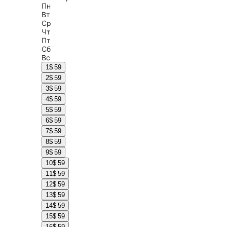
Пн
Вт
Ср
Чт
Пт
Сб
Вс
1
$ 59
2
$ 59
3
$ 59
4
$ 59
5
$ 59
6
$ 59
7
$ 59
8
$ 59
9
$ 59
10
$ 59
11
$ 59
12
$ 59
13
$ 59
14
$ 59
15
$ 59
16
$ 59