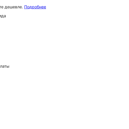
ёте дешевле.
Подробнее
ида
платы