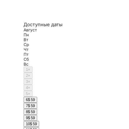
Доступные даты
Август
Пн
Вт
Ср
Чт
Пт
Сб
Вс
1
×
2
×
3
×
4
×
5
×
6
$ 59
7
$ 59
8
$ 59
9
$ 59
10
$ 59