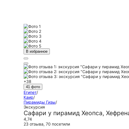
В избранное
+38
41 фото
Египет
/
Каир
/
Пирамиды Гизы
/
Экскурсия
Сафари у пирамид Хеопса, Хефрен
4,74
23 отзыва
,
70 посетили