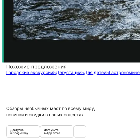
Похожие предложения
Городские экскурсии
5
Дегустации
5
Для детей
5
Гастрономиче
Обзоры необычных мест по всему миру,
новинки и скидки в наших соцсетях
Доступно
Загрузите
в Google Play
в App Store