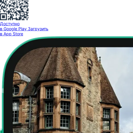
Доступно
в Google Play
Загрузить
в App Store