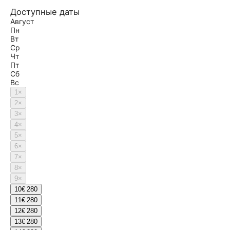
Доступные даты
Август
Пн
Вт
Ср
Чт
Пт
Сб
Вс
1
×
2
×
3
×
4
×
5
×
6
×
7
×
8
×
9
×
10
€ 280
11
€ 280
12
€ 280
13
€ 280