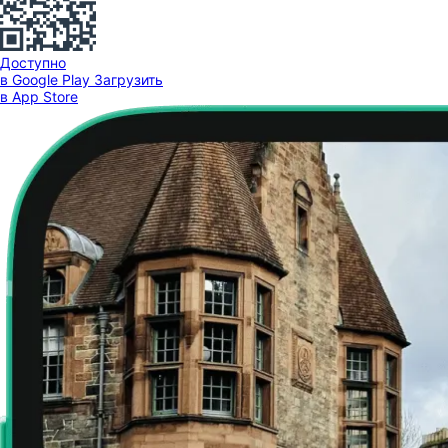
Доступно
в Google Play
Загрузить
в App Store