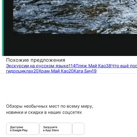
Похожие предложения
Экскурсии на русском языке
114
Пляж Май Као
38
Что ещё по
гидроциклах
20
Храм Май Као
20
Ката Бич
19
Обзоры необычных мест по всему миру,
новинки и скидки в наших соцсетях
Доступно
Загрузите
в Google Play
в App Store