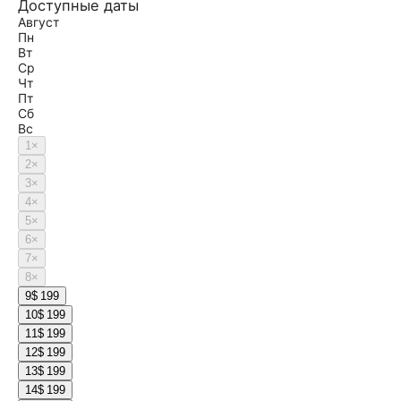
Доступные даты
Август
Пн
Вт
Ср
Чт
Пт
Сб
Вс
1
×
2
×
3
×
4
×
5
×
6
×
7
×
8
×
9
$ 199
10
$ 199
11
$ 199
12
$ 199
13
$ 199
14
$ 199