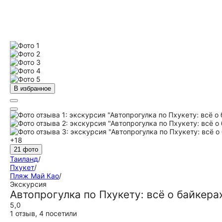
В избранное
+18
21 фото
Таиланд
/
Пхукет
/
Пляж Май Као
/
Экскурсия
Автопрогулка по Пхукету: всё о байкера
5,0
1 отзыв
,
4 посетили