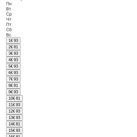
Пн
Вт
Ср
Чт
Пт
Сб
Вс
1
€ 93
2
€ 81
3
€ 93
4
€ 93
5
€ 93
6
€ 93
7
€ 93
8
€ 81
9
€ 93
10
€ 81
11
€ 93
12
€ 93
13
€ 93
14
€ 81
15
€ 93
16
€ 81