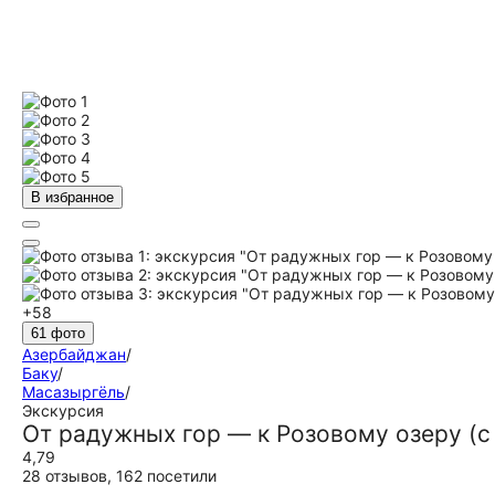
В избранное
+58
61 фото
Азербайджан
/
Баку
/
Масазыргёль
/
Экскурсия
От радужных гор — к Розовому озеру (с
4,79
28 отзывов
,
162 посетили