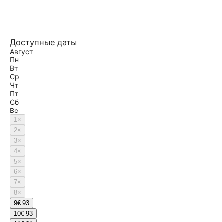
Доступные даты
Август
Пн
Вт
Ср
Чт
Пт
Сб
Вс
1
×
2
×
3
×
4
×
5
×
6
×
7
×
8
×
9
€ 93
10
€ 93