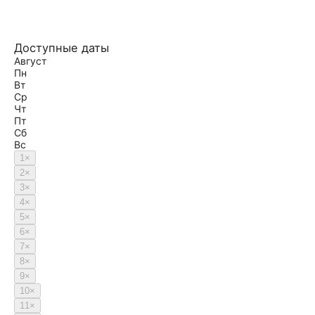
Доступные даты
Август
Пн
Вт
Ср
Чт
Пт
Сб
Вс
1
×
2
×
3
×
4
×
5
×
6
×
7
×
8
×
9
×
10
×
11
×