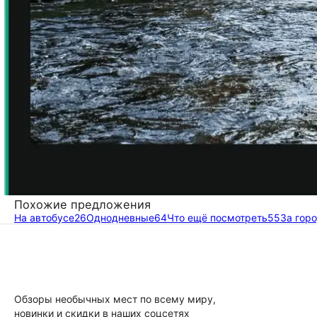
Похожие предложения
На автобусе
26
Однодневные
64
Что ещё посмотреть
55
За гор
Обзоры необычных мест по всему миру,
новинки и скидки в наших соцсетях