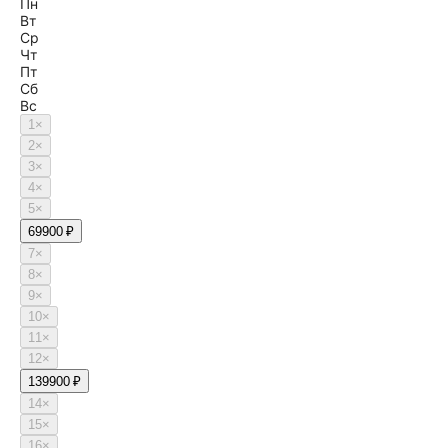
Пн
Вт
Ср
Чт
Пт
Сб
Вс
1
×
2
×
3
×
4
×
5
×
6
9900 ₽
7
×
8
×
9
×
10
×
11
×
12
×
13
9900 ₽
14
×
15
×
16
×