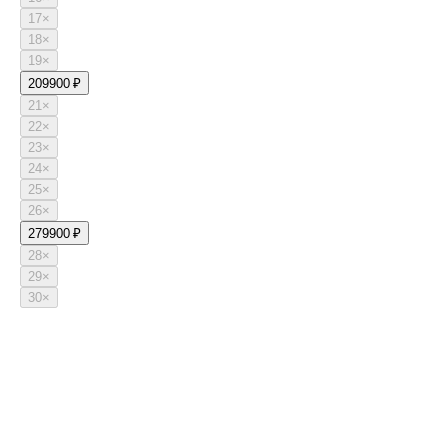
17
×
18
×
19
×
20
9900 ₽
21
×
22
×
23
×
24
×
25
×
26
×
27
9900 ₽
28
×
29
×
30
×