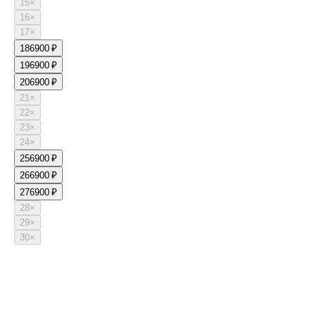
15
×
16
×
17
×
18
6900 ₽
19
6900 ₽
20
6900 ₽
21
×
22
×
23
×
24
×
25
6900 ₽
26
6900 ₽
27
6900 ₽
28
×
29
×
30
×