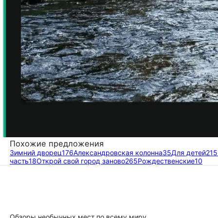
Похожие предложения
Зимний дворец
176
Александровская колонна
35
Для детей
215
часть
18
Открой свой город заново
265
Рождественские
10
Обзоры необычных мест по всему миру,