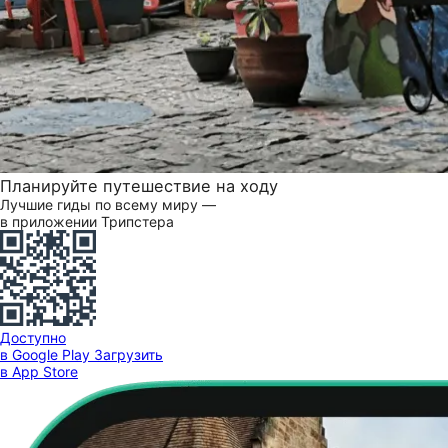
Планируйте путешествие на ходу
Лучшие гиды по всему миру —
в приложении Трипстера
Доступно
в Google Play
Загрузить
в App Store