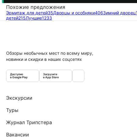
Похожие предложения
Эрмитаж для детей
35
Дворцы и особняки
406
Зимний дворец
детей
215
Лучшие
1233
Обзоры необычных мест по всему миру,
новинки и скидки в наших соцсетях
Доступно
Загрузите
в Google Play
в App Store
Экскурсии
Туры
Журнал Трипстера
Вакансии