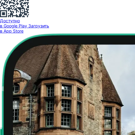
Доступно
в Google Play
Загрузить
в App Store