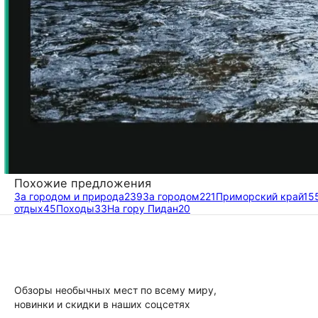
Похожие предложения
За городом и природа
239
За городом
221
Приморский край
15
отдых
45
Походы
33
На гору Пидан
20
Обзоры необычных мест по всему миру,
новинки и скидки в наших соцсетях