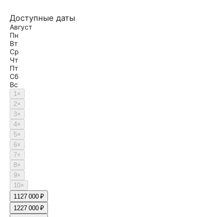
Доступные даты
Август
Пн
Вт
Ср
Чт
Пт
Сб
Вс
1
×
2
×
3
×
4
×
5
×
6
×
7
×
8
×
9
×
10
×
11
27 000 ₽
12
27 000 ₽