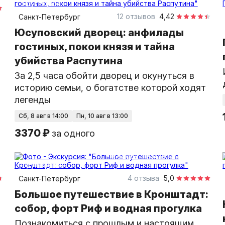
групповая
12 отзывов
4,42
Санкт-Петербург
Юсуповский дворец: анфилады
гостиных, покои князя и тайна
убийства Распутина
За 2,5 часа обойти дворец и окунуться в
историю семьи, о богатстве которой ходят
легенды
сб, 8 авг в 14:00
пн, 10 авг в 13:00
3370 ₽
за одного
8 часов
на автомобиле
групповая
4 отзыва
5,0
Санкт-Петербург
Большое путешествие в Кронштадт:
собор, форт Риф и водная прогулка
Познакомиться с прошлым и настоящим