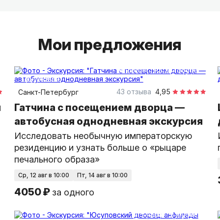
страны.
Мои предложения
6 часов
на автобусе
групповая
43 отзыва
4,95
Санкт-Петербург
ы
Гатчина с посещением дворца —
автобусная однодневная экскурсия
Исследовать необычную императорскую
резиденцию и узнать больше о «рыцаре
печального образа»
ср, 12 авг в 10:00
пт, 14 авг в 10:00
4050 ₽
за одного
2,5 часа
в музее