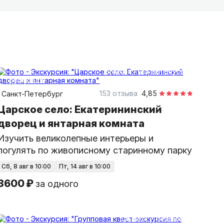
5 часов
на автобусе
групповая
153 отзыва
4,85
Санкт-Петербург
Царское село: Екатерининский
дворец и янтарная комната
Изучить великолепные интерьеры и
погулять по живописному старинному парку
сб, 8 авг в 10:00
пт, 14 авг в 10:00
3600 ₽
за одного
1,5 часа
пешком