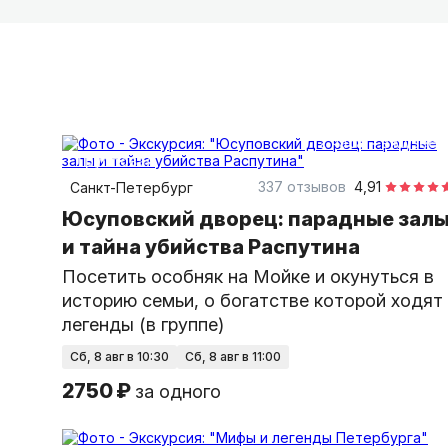
2 часа
в музее
групповая
337 отзывов
4,91
Санкт-Петербург
Юсуповский дворец: парадные зал
и тайна убийства Распутина
Посетить особняк на Мойке и окунуться в
историю семьи, о богатстве которой ходят
легенды (в группе)
сб, 8 авг в 10:30
сб, 8 авг в 11:00
2750 ₽
за одного
2,5 часа
на автомобиле