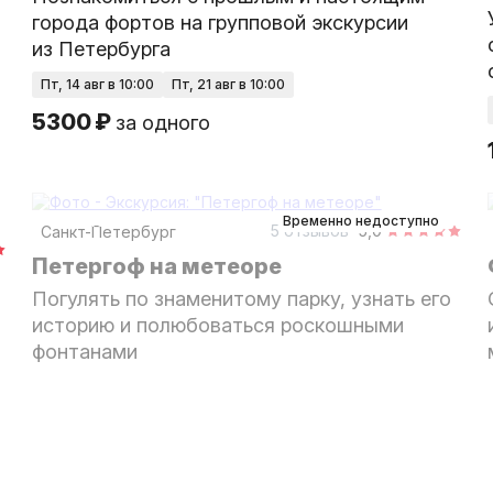
города фортов на групповой экскурсии
из Петербурга
пт, 14 авг в 10:00
пт, 21 авг в 10:00
5300 ₽
за одного
2,5 часа
пешком
групповая
Временно недоступно
5 отзывов
5,0
Санкт-Петербург
Петергоф на метеоре
Погулять по знаменитому парку, узнать его
историю и полюбоваться роскошными
фонтанами