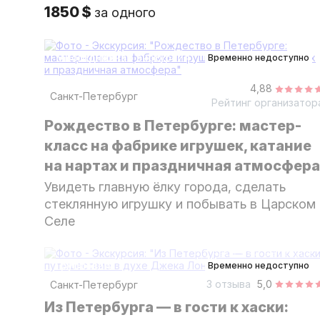
1850 $
за одного
6 дней
многодневная экскурсия
Временно недоступно
4,88
Санкт-Петербург
Рейтинг организатор
Рождество в Петербурге: мастер-
класс на фабрике игрушек, катание
на нартах и праздничная атмосфер
Увидеть главную ёлку города, сделать
стеклянную игрушку и побывать в Царском
Селе
4,5 часа
на автобусе
групповая
Временно недоступно
3 отзыва
5,0
Санкт-Петербург
Из Петербурга — в гости к хаски: