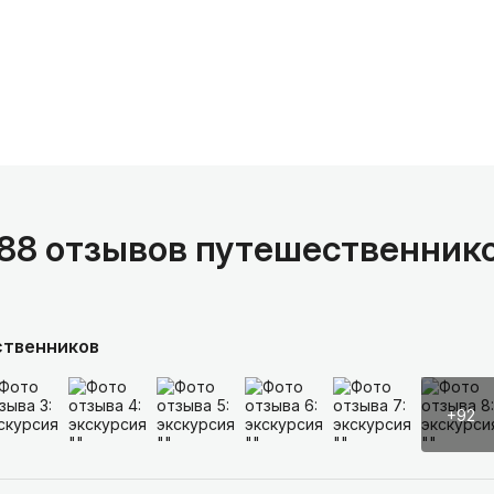
а
88 отзывов путешественник
ственников
+92