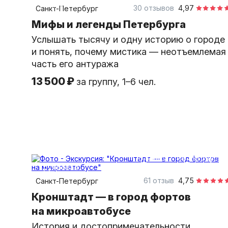
индивидуальная
30 отзывов
4,97
Санкт-Петербург
Мифы и легенды Петербурга
Услышать тысячу и одну историю о городе
и понять, почему мистика — неотъемлемая
часть его антуража
13 500 ₽
за группу, 1–6 чел.
5,5 часа
на автобусе
групповая
61 отзыв
4,75
Санкт-Петербург
Кронштадт — в город фортов
на микроавтобусе
История и достопримечательности