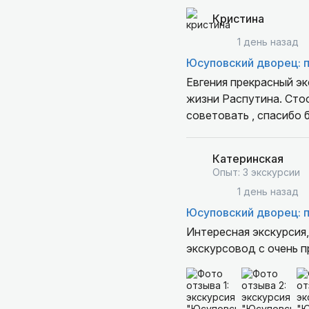
Кристина
1 день назад
Юсуповский дворец: п
Евгения прекрасный э
жизни Распутина. Стооько интересной и новой информации услышала для себя . Буду всем вас
советовать , спасибо 
Катеринская
Опыт: 3 экскурсии
1 день назад
Юсуповский дворец: п
Интересная экскурсия
экскурсовод с очень 