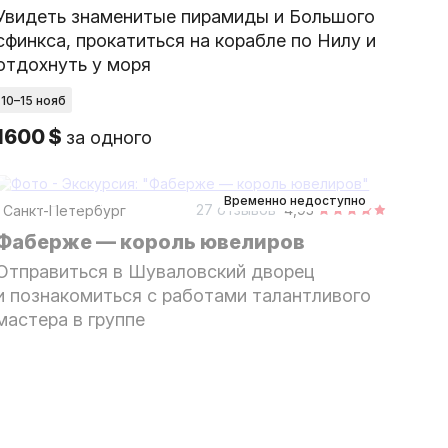
Увидеть знаменитые пирамиды и Большого
сфинкса, прокатиться на корабле по Нилу и
отдохнуть у моря
10–15 нояб
1600 $
за одного
1,5 часа
в музее
индивидуальная
Временно недоступно
27 отзывов
4,93
Санкт-Петербург
Фаберже — король ювелиров
Отправиться в Шуваловский дворец
и познакомиться с работами талантливого
мастера в группе