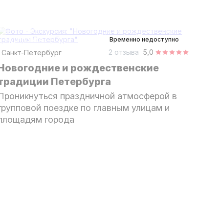
2,5 часа
на автобусе
групповая
Временно недоступно
2 отзыва
5,0
Санкт-Петербург
Новогодние и рождественские
традиции Петербурга
Проникнуться праздничной атмосферой в
групповой поездке по главным улицам и
площадям города