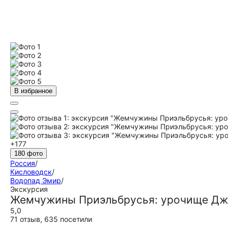
В избранное
+177
180 фото
Россия
/
Кисловодск
/
Водопад Эмир
/
Экскурсия
Жемчужины Приэльбрусья: урочище Дж
5,0
71 отзыв
,
635 посетили