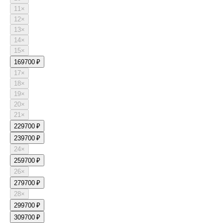
11
×
12
×
13
×
14
×
15
×
16
9700 ₽
17
×
18
×
19
×
20
×
21
×
22
9700 ₽
23
9700 ₽
24
×
25
9700 ₽
26
×
27
9700 ₽
28
×
29
9700 ₽
30
9700 ₽