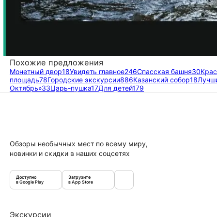
Похожие предложения
Монетный двор
18
Увидеть главное
246
Спасская башня
30
Крас
площадь
78
Городские экскурсии
886
Казанский собор
18
Лучш
Октябрь»
33
Царь-пушка
17
Для детей
179
Обзоры необычных мест по всему миру,
новинки и скидки в наших соцсетях
Доступно
Загрузите
в Google Play
в App Store
Экскурсии