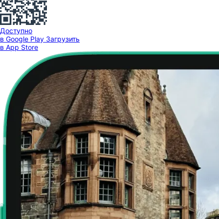
Доступно
в Google Play
Загрузить
в App Store