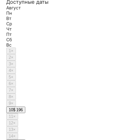
Доступные даты
Август
Пн
Вт
Ср
Чт
Пт
Сб
Вс
1
×
2
×
3
×
4
×
5
×
6
×
7
×
8
×
9
×
10
$ 196
11
×
12
×
13
×
14
×