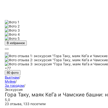
В избранное
+77
80 фото
Вьетнам
/
Муйне
/
За городом
/
Экскурсия
Гора Таку, маяк КеГа и Чамские башни: 
5,0
23 отзыва
,
133 посетили