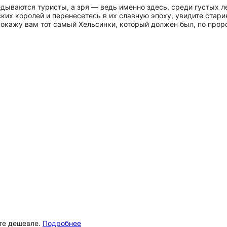
едываются туристы, а зря — ведь именно здесь, среди густых ле
ских королей и перенесетесь в их славную эпоху, увидите ста
окажу вам тот самый Хельсинки, который должен был, по проро
ёте дешевле.
Подробнее