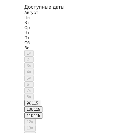
Доступные даты
Август
Пн
Вт
Ср
Чт
Пт
Сб
Вс
1
×
2
×
3
×
4
×
5
×
6
×
7
×
8
×
9
€ 115
10
€ 115
11
€ 115
12
×
13
×