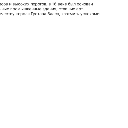
сов и высоких порогов, в 16 веке был основан
ринные промышленные здания, ставшие арт-
честву короля Густава Вааса, «затмить успехами