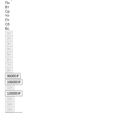
Пн
Вт
Ср
Чт
Пт
Сб
Вс
1
×
2
×
3
×
4
×
5
×
6
×
7
×
8
×
9
6000 ₽
10
6000 ₽
11
×
12
6000 ₽
13
×
14
×
15
×