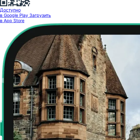
Доступно
в Google Play
Загрузить
в App Store