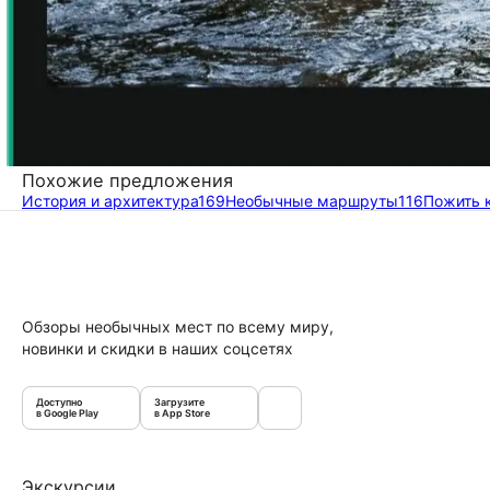
Похожие предложения
История и архитектура
169
Необычные маршруты
116
Пожить 
Обзоры необычных мест по всему миру,
новинки и скидки в наших соцсетях
Доступно
Загрузите
в Google Play
в App Store
Экскурсии