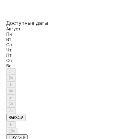
Доступные даты
Август
Пн
Вт
Ср
Чт
Пт
Сб
Вс
1
×
2
×
3
×
4
×
5
×
6
×
7
×
8
5634 ₽
9
×
10
×
11
5634 ₽