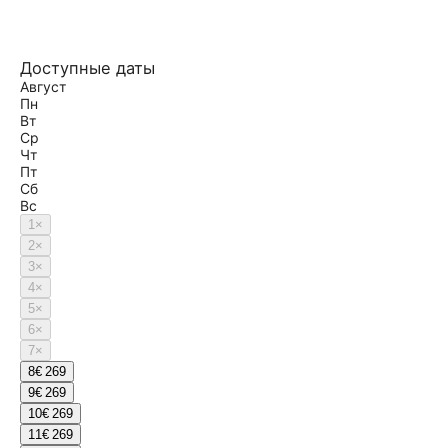
Доступные даты
Август
Пн
Вт
Ср
Чт
Пт
Сб
Вс
1
×
2
×
3
×
4
×
5
×
6
×
7
×
8
€ 269
9
€ 269
10
€ 269
11
€ 269