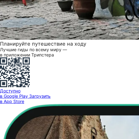
Планируйте путешествие на ходу
Лучшие гиды по всему миру —
в приложении Трипстера
Доступно
в Google Play
Загрузить
в App Store