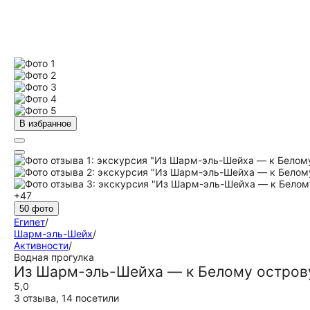
В избранное
+47
50 фото
Египет
/
Шарм-эль-Шейх
/
Активности
/
Водная прогулка
Из Шарм-эль-Шейха — к Белому острову
5,0
3 отзыва
,
14 посетили