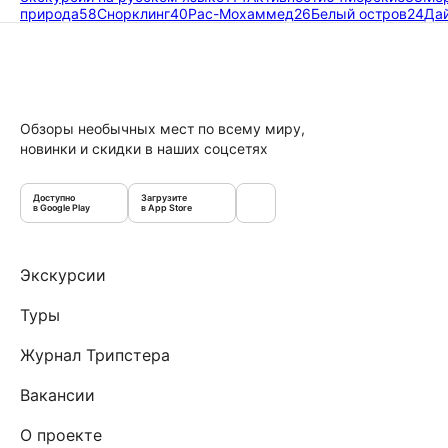
природа
58
Снорклинг
40
Рас-Мохаммед
26
Белый остров
24
Да
Обзоры необычных мест по всему миру,
новинки и скидки в наших соцсетях
Доступно
Загрузите
в Google Play
в App Store
Экскурсии
Туры
Журнал Трипстера
Вакансии
О проекте