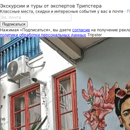
Экскурсии и туры от экспертов Трипстера
Классные места, скидки и интересные события у вас в почте ·
П
Подписаться
Нажимая «Подписаться», вы даете
согласие
на получение рекла
политики обработки персональных данных
Tripster