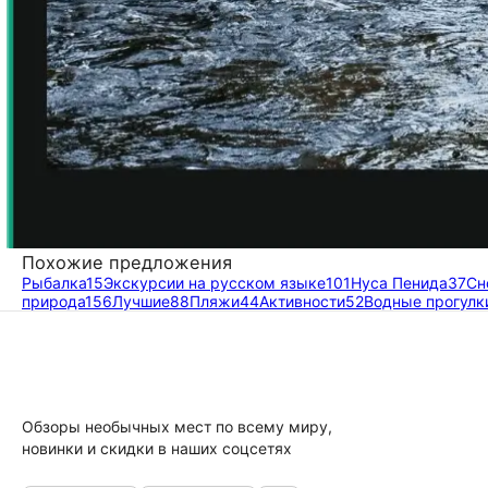
Похожие предложения
Рыбалка
15
Экскурсии на русском языке
101
Нуса Пенида
37
Сн
природа
156
Лучшие
88
Пляжи
44
Активности
52
Водные прогулк
Обзоры необычных мест по всему миру,
новинки и скидки в наших соцсетях