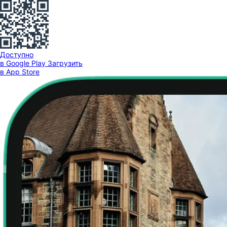
Доступно
в Google Play
Загрузить
в App Store