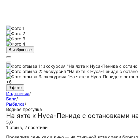
В избранное
+6
9 фото
Индонезия
/
Бали
/
Рыбалка
/
Водная прогулка
На яхте к Нуса-Пениде с остановками на
5,0
1 отзыв
,
2 посетили
Проведите день как в кино — на стильной яхте среди бирюз