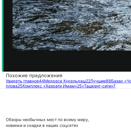
Похожие предложения
Увидеть главное
44
Медресе Кукельдаш
22
Лучшие
88
Базар «Ч
плова
25
Комплекс «Хазрати Имам»
25
«Ташкент-сити»
7
Обзоры необычных мест по всему миру,
новинки и скидки в наших соцсетях