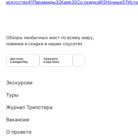
искусство
41
Пирамиды
32
Каир
30
Со скидкой
15
Ночные
57
Исто
Обзоры необычных мест по всему миру,
новинки и скидки в наших соцсетях
Доступно
Загрузите
в Google Play
в App Store
Экскурсии
Туры
Журнал Трипстера
Вакансии
О проекте