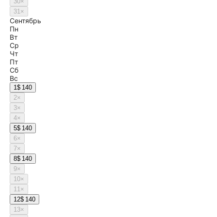
30
×
31
×
Сентябрь
Пн
Вт
Ср
Чт
Пт
Сб
Вс
1
$ 140
2
×
3
×
4
×
5
$ 140
6
×
7
×
8
$ 140
9
×
10
×
11
×
12
$ 140
13
×