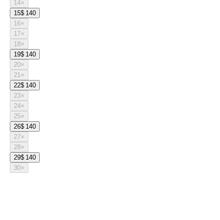
14
×
15
$ 140
16
×
17
×
18
×
19
$ 140
20
×
21
×
22
$ 140
23
×
24
×
25
×
26
$ 140
27
×
28
×
29
$ 140
30
×