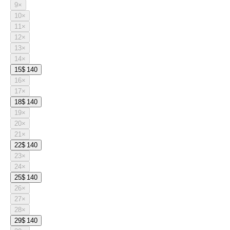
9
×
10
×
11
×
12
×
13
×
14
×
15
$ 140
16
×
17
×
18
$ 140
19
×
20
×
21
×
22
$ 140
23
×
24
×
25
$ 140
26
×
27
×
28
×
29
$ 140