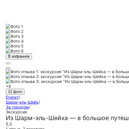
В избранное
+9
12 фото
Египет
/
Шарм-эль-Шейх
/
За городом
/
Экскурсия
Из Шарм-эль-Шейха — в большое путеш
5,0
1 отзыв
,
2 посетили