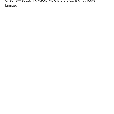
© 2013—2026, TRIPSGO PORTAL L.L.C., Bignut route
Limited