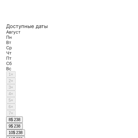
Доступные даты
Август
Пн
Вт
Ср
Чт
Пт
Сб
Вс
1
×
2
×
3
×
4
×
5
×
6
×
7
×
8
$ 238
9
$ 238
10
$ 238