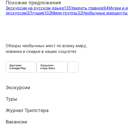
Похожие предложения
Экскурсии на русском языке
135
Увидеть главное
94
Музеи и 
экскурсии
3
Лучшие
102
Мини-группы
32
Необычные маршруты
Обзоры необычных мест по всему миру,
новинки и скидки в наших соцсетях
Доступно
Загрузите
в Google Play
в App Store
Экскурсии
Туры
Журнал Трипстера
Вакансии