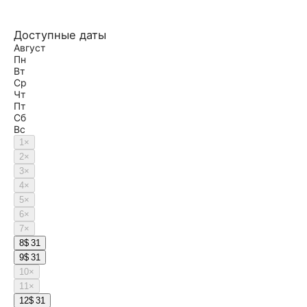
Доступные даты
Август
Пн
Вт
Ср
Чт
Пт
Сб
Вс
1
×
2
×
3
×
4
×
5
×
6
×
7
×
8
$ 31
9
$ 31
10
×
11
×
12
$ 31