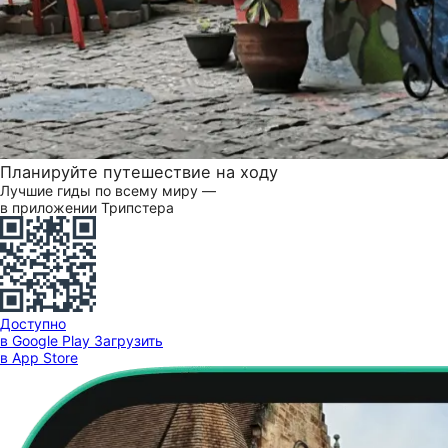
Планируйте путешествие на ходу
Лучшие гиды по всему миру —
в приложении Трипстера
Доступно
в Google Play
Загрузить
в App Store