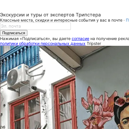
Экскурсии и туры от экспертов Трипстера
Классные места, скидки и интересные события у вас в почте ·
П
Подписаться
Нажимая «Подписаться», вы даете
согласие
на получение рекла
политики обработки персональных данных
Tripster