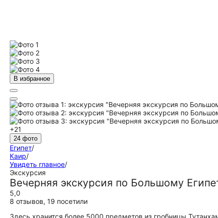
В избранное
+21
24 фото
Египет
/
Каир
/
Увидеть главное
/
Экскурсия
Вечерняя экскурсия по Большому Египе
5,0
8 отзывов
,
19 посетили
Здесь хранится более 5000 предметов из гробницы Тутанхам