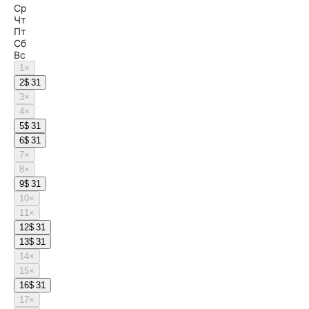
Ср
Чт
Пт
Сб
Вс
1
×
2
$ 31
3
×
4
×
5
$ 31
6
$ 31
7
×
8
×
9
$ 31
10
×
11
×
12
$ 31
13
$ 31
14
×
15
×
16
$ 31
17
×