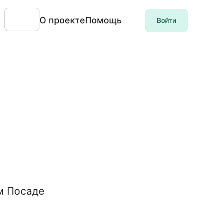
О проекте
Помощь
Войти
м Посаде