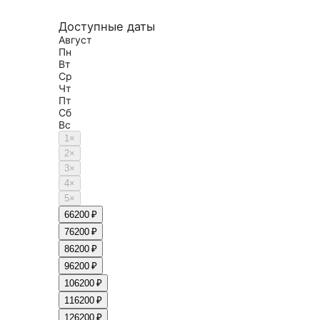
Доступные даты
Август
Пн
Вт
Ср
Чт
Пт
Сб
Вс
1
×
2
×
3
×
4
×
5
×
6
6200 ₽
7
6200 ₽
8
6200 ₽
9
6200 ₽
10
6200 ₽
11
6200 ₽
12
6200 ₽