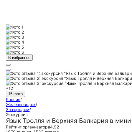
В избранное
+12
15 фото
Россия
/
Железноводск
/
За городом
/
Экскурсия
Язык Тролля и Верхняя Балкария в мини
Рейтинг организатора
4,92
1870 оценок
,
1533 отзыва