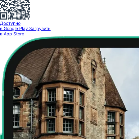
Доступно
в Google Play
Загрузить
в App Store