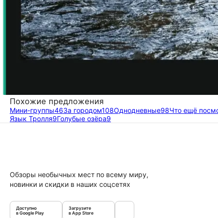
Похожие предложения
Мини-группы
46
За городом
108
Однодневные
98
Что ещё посм
Язык Тролля
9
Голубые озёра
9
Обзоры необычных мест по всему миру,
новинки и скидки в наших соцсетях
Доступно
Загрузите
в Google Play
в App Store